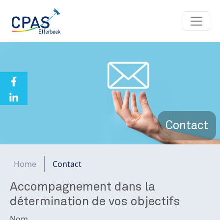
Aller au contenu principal
Contact
Fil d'Ariane
Home
Contact
Accompagnement dans la
détermination de vos objectifs
Nom