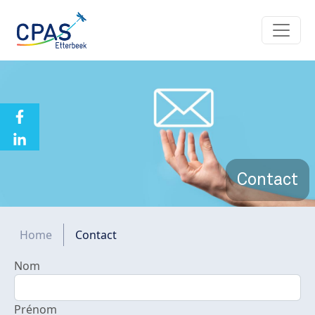
Aller au contenu principal
Contact
Fil d'Ariane
Home
Contact
Nom
Prénom