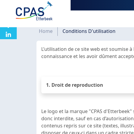
Aller au contenu principal
Fil d'Ariane
Home
Conditions D'utilisation
L’utilisation de ce site web est soumise à
connaissance et les avoir dûment acceptée
1. Droit de reproduction
Le logo et la marque "CPAS d'Etterbeek" 
donc interdite, sauf en cas d’autorisatio
contenus repris sur ce site (textes, illust
disposer de ceux-ci dans un cadre strictem