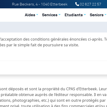
Rue Beckers, 4 - 1040 Etterbeek
02 627 22 57
Navigation principale
Aides
Services
Etudiants
Seniors
 l’acceptation des conditions générales énoncées ci-après. To
s par le simple fait de poursuivre sa visite.
sont déposés et sont la propriété du CPAS d’Etterbeek. Leur
n préalable obtenue auprès de l’éditeur responsable. Il en 
rations, photographies, etc.) qui sont en outre protégés par l
ent privé, toute utilisation à des fins commerciales et/ou pu