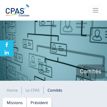
Aller au contenu principal
Comités
Fil d'Ariane
Home
Le CPAS
Comités
Navigation principale
Missions
Président