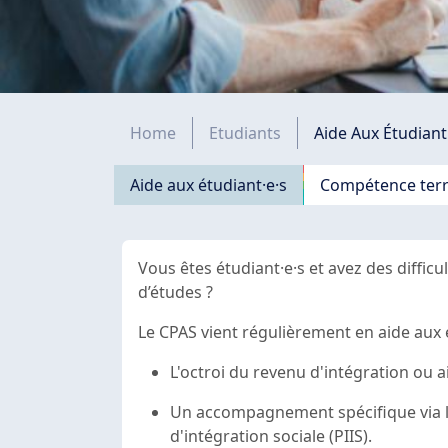
Fil d'Ariane
Home
Etudiants
Aide Aux Étudiant
Navigation principale
Aide aux étudiant·e·s
Compétence terri
Vous êtes étudiant·e·s et avez des difficul
d’études ?
Le CPAS vient régulièrement en aide aux 
L'octroi du revenu d'intégration ou a
Un accompagnement spécifique via le
d'intégration sociale (PIIS).