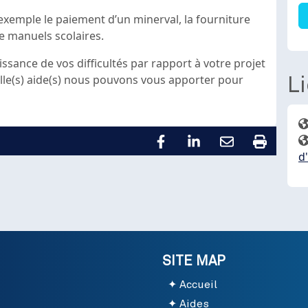
r exemple
le paiement d’un minerval, la fourniture
de manuels scolaires.
ssance de vos difficultés par rapport à votre projet
le(s) aide(s) nous pouvons vous apporter pour
L
d
SITE MAP
Accueil
Aides