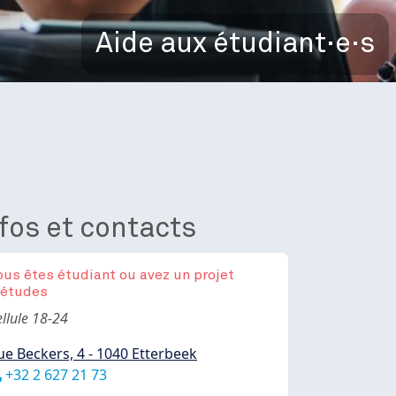
Aide aux étudiant·e·s
fos et contacts
ous êtes étudiant ou avez un projet
'études
ody
llule 18-24
ue Beckers, 4 - 1040 Etterbeek
éléphone
+32 2 627 21 73