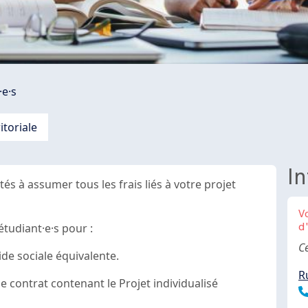
·e·s
toriale
In
tés à assumer tous les frais liés à votre projet
V
étudiant·e·s pour :
d
B
Ce
ide sociale équivalente.
R
 contrat contenant le Projet individualisé
T