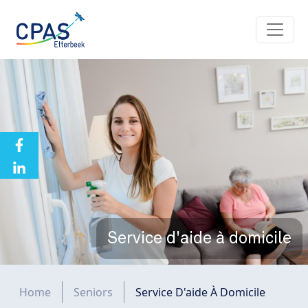
Aller au contenu principal
Service d'aide à domicile
Fil d'Ariane
Home
Seniors
Service D'aide À Domicile