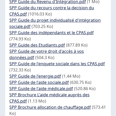
Document
SPP Guide du Revenu d'Intégration.pdf
(1 Mo)
Document
SPP Guide du recours contre la decision du
CPAS.pdf
(1016.03 Ko)
Document
SPP Guide du projet individualisé d'intégration
sociale.pdf
(703.25 Ko)
Document
SPP Guide des indépendants et le CPAS.pdf
(774.93 Ko)
Document
SPP Guide des Etudiants.pdf
(877.89 Ko)
Document
SPP Guide de votre droit d'accès à vos
données.pdf
(504.3 Ko)
Document
SPP Guide de l'enquete sociale dans les CPAS.pdf
(732.33 Ko)
Document
SPP Guide de l'energie.pdf
(1.44 Mo)
Document
SPP Guide de l'aide sociale.pdf
(630.75 Ko)
Document
SPP Guide de l'aide médicale.pdf
(520.86 Ko)
Document
SPP Brochure L'aide médicale auprès des
CPAS.pdf
(1.13 Mo)
Document
SPP Brochure allocation de chauffage.pdf
(573.41
Ko)