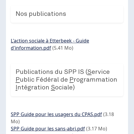
Nos publications
Document
L'action sociale à Etterbeek - Guide
d'information.pdf
(5.41 Mo)
Publications du SPP IS (
S
ervice
P
ublic Fédéral de
P
rogrammation
I
ntégration
S
ociale)
Document
SPP Guide pour les usagers du CPAS.pdf
(3.18
Mo)
Document
SPP Guide pour les sans-abri.pdf
(3.17 Mo)