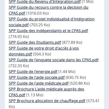
Document
SPP Guide du Revenu d'Intégration.pdf
(1 Mo)
Document
SPP Guide du recours contre la decision du
CPAS.pdf
(1016.03 Ko)
Document
SPP Guide du projet individualisé d'intégration
sociale.pdf
(703.25 Ko)
Document
SPP Guide des indépendants et le CPAS.pdf
(774.93 Ko)
Document
SPP Guide des Etudiants.pdf
(877.89 Ko)
Document
SPP Guide de votre droit d'accès à vos
données.pdf
(504.3 Ko)
Document
SPP Guide de l'enquete sociale dans les CPAS.pdf
(732.33 Ko)
Document
SPP Guide de l'energie.pdf
(1.44 Mo)
Document
SPP Guide de l'aide sociale.pdf
(630.75 Ko)
Document
SPP Guide de l'aide médicale.pdf
(520.86 Ko)
Document
SPP Brochure L'aide médicale auprès des
CPAS.pdf
(1.13 Mo)
Document
SPP Brochure allocation de chauffage.pdf
(573.41
Ko)