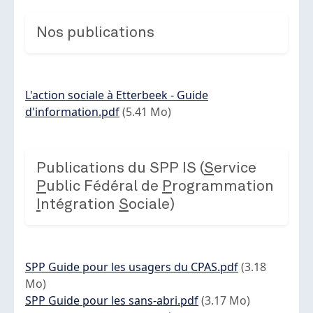
Nos publications
Document
L'action sociale à Etterbeek - Guide
d'information.pdf
(5.41 Mo)
Publications du SPP IS (
S
ervice
P
ublic Fédéral de
P
rogrammation
I
ntégration
S
ociale)
Document
SPP Guide pour les usagers du CPAS.pdf
(3.18
Mo)
Document
SPP Guide pour les sans-abri.pdf
(3.17 Mo)