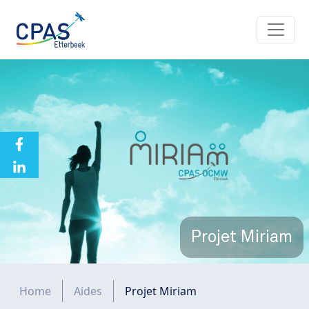
Aller au contenu principal
Projet Miriam
Fil d'Ariane
Home
Aides
Projet Miriam