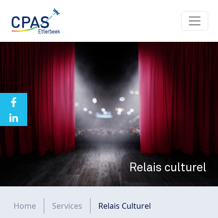
Aller au contenu principal
Relais culturel
Fil d'Ariane
Home
Services
Relais Culturel