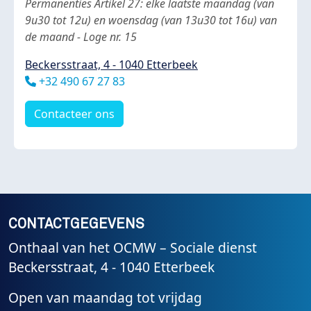
Body
Permanenties Artikel 27: elke laatste maandag (van
9u30 tot 12u) en woensdag (van 13u30 tot 16u) van
de maand - Loge nr. 15
Beckersstraat, 4 - 1040 Etterbeek
Téléphone
+32 490 67 27 83
Contacteer ons
CONTACTGEGEVENS
Onthaal van het OCMW – Sociale dienst
Beckersstraat, 4 - 1040 Etterbeek
Open van maandag tot vrijdag