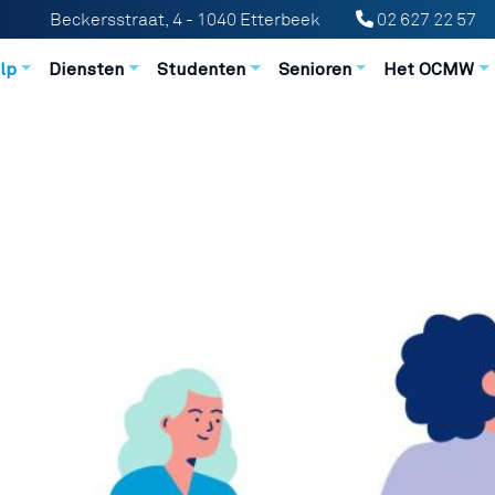
Beckersstraat, 4 - 1040 Etterbeek
02 627 22 57
n principale
lp
Diensten
Studenten
Senioren
Het OCMW