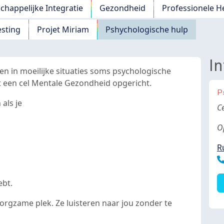
chappelijke Integratie
Gezondheid
Professionele H
esting
Projet Miriam
Pshychologische hulp
I
 in moeilijke situaties soms psychologische
 een cel Mentale Gezondheid opgericht.
P
als je
B
C
O
R
T
ebt.
 zorgzame plek. Ze luisteren naar jou zonder te