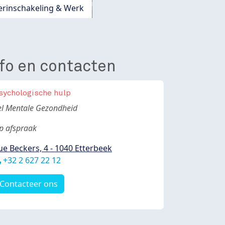
erinschakeling & Werk
nfo en contacten
sychologische hulp
ody
el Mentale Gezondheid
p afspraak
ue Beckers, 4 - 1040 Etterbeek
éléphone
+32 2 627 22 12
Contacteer ons