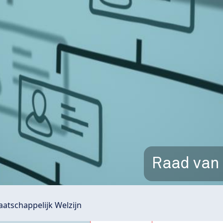
Raad van 
atschappelijk Welzijn