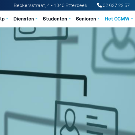
Beckersstraat, 4 - 1040 Etterbeek
02 627 22 57
n principale
lp
Diensten
Studenten
Senioren
Het OCMW