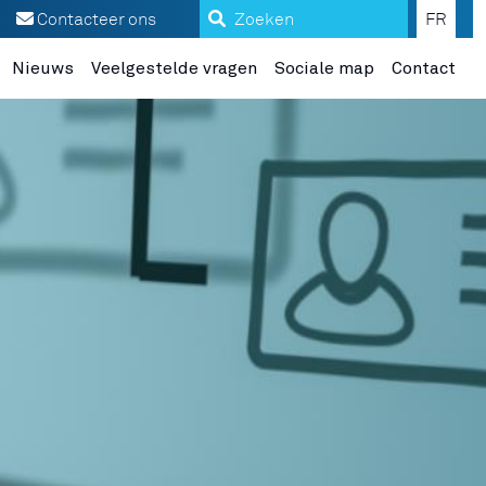
Zoeken
Contacteer ons
FR
Nieuws
Veelgestelde vragen
Sociale map
Contact