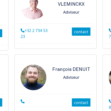
VLEMINCKX
t
Adviseur
+32 2 734 53
contact
23
7
François
DENUIT
Adviseur
contact
8