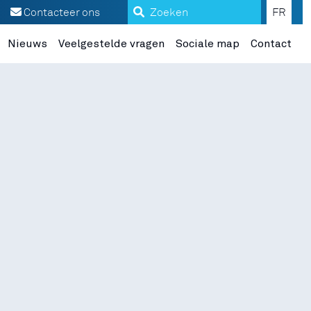
ct met Mme Stéphanie Lange
Zoeken
Contacteer ons
FR
Nieuws
Veelgestelde vragen
Sociale map
Contact