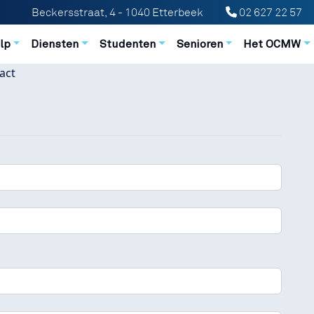
Conta
Beckersstraat, 4 - 1040 Etterbeek
02 627 22 57
n principale
lp
Diensten
Studenten
Senioren
Het OCMW
act