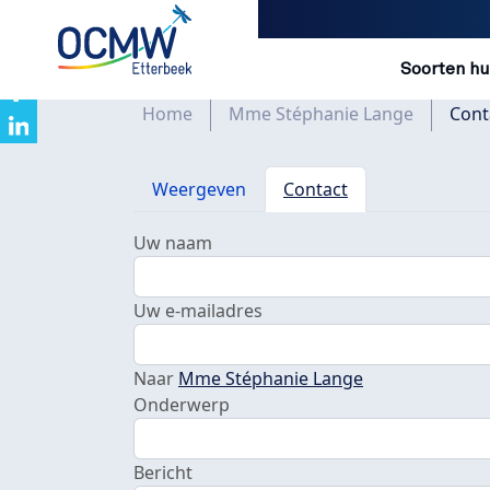
Navigatio
Soorten hu
Overslaan en naar de inhoud gaan
Kruimelpad
Home
Mme Stéphanie Lange
Cont
Primaire tabs
Weergeven
Contact
Uw naam
Uw e-mailadres
Naar
Mme Stéphanie Lange
Onderwerp
Bericht