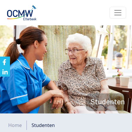
Overslaan en naar de inhoud gaan
Studenten
Kruimelpad
Home
Studenten