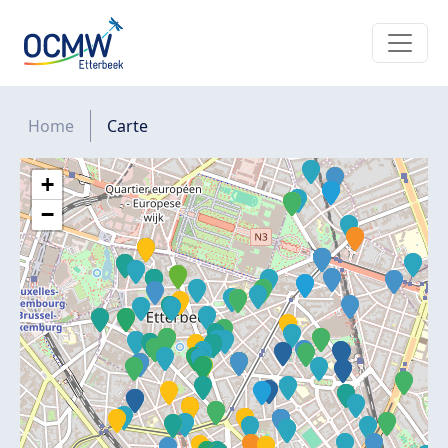
Overslaan en naar de inhoud gaan
Kruimelpad
Home
Carte
+
−