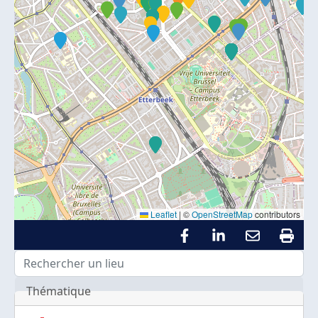
Leaflet
|
©
OpenStreetMap
contributors
Thématique