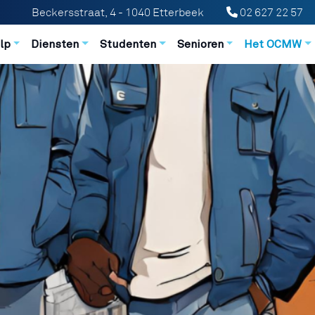
Beckersstraat, 4 - 1040 Etterbeek
02 627 22 57
n principale
lp
Diensten
Studenten
Senioren
Het OCMW