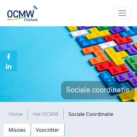
Overslaan en naar de inhoud gaan
Sociale coordinatie
Kruimelpad
Home
Het OCMW
Sociale Coordinatie
Navigation principale
Missies
Voorzitter