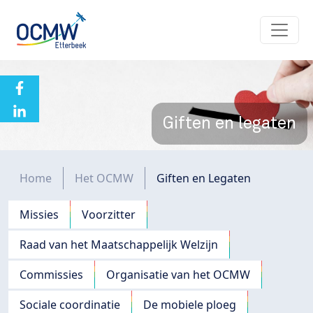
Overslaan en naar de inhoud gaan
Giften en legaten
Kruimelpad
Home
Het OCMW
Giften en Legaten
Navigation principale
Missies
Voorzitter
Raad van het Maatschappelijk Welzijn
Commissies
Organisatie van het OCMW
Sociale coordinatie
De mobiele ploeg