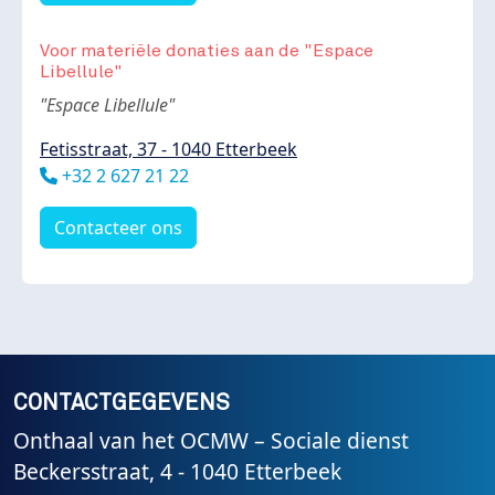
Voor materiële donaties aan de "Espace
Libellule"
Body
"Espace Libellule"
Fetisstraat, 37 - 1040 Etterbeek
Téléphone
+32 2 627 21 22
Contacteer ons
CONTACTGEGEVENS
Onthaal van het OCMW – Sociale dienst
Beckersstraat, 4 - 1040 Etterbeek