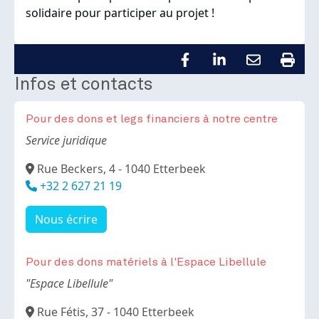
solidaire pour participer au projet !
Infos et contacts
Pour des dons et legs financiers à notre centre
Body
Service juridique
Adresse
Rue Beckers, 4 - 1040 Etterbeek
Téléphone
+32 2 627 21 19
Nous écrire
Pour des dons matériels à l'Espace Libellule
Body
"Espace Libellule"
Adresse
Rue Fétis, 37 - 1040 Etterbeek