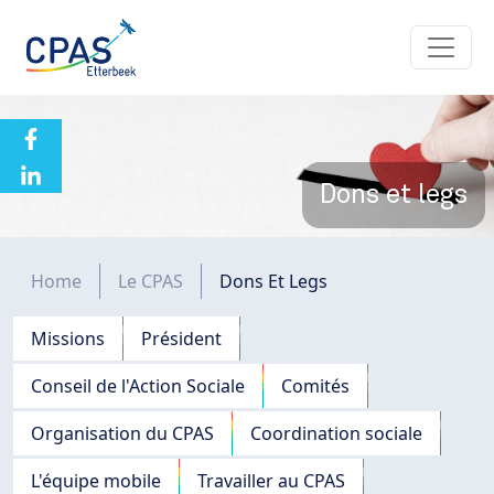
Aller au contenu principal
Dons et legs
Fil d'Ariane
Home
Le CPAS
Dons Et Legs
Navigation principale
Missions
Président
Conseil de l'Action Sociale
Comités
Organisation du CPAS
Coordination sociale
L'équipe mobile
Travailler au CPAS