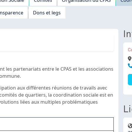
ansparence
Dons et legs
In
C
A
T
ent les partenariats entre le CPAS et les associations
a commune.
cipation aux différentes réunions de travails avec
 comités de quartiers, la coordination sociale est en
lutions liées aux multiples problématiques
L