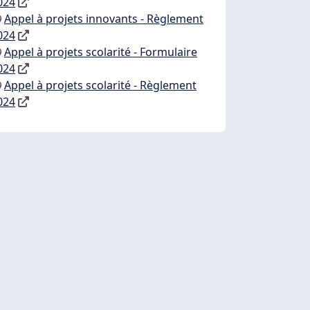
024
Appel à projets innovants - Règlement
024
Appel à projets scolarité - Formulaire
024
Appel à projets scolarité - Règlement
024