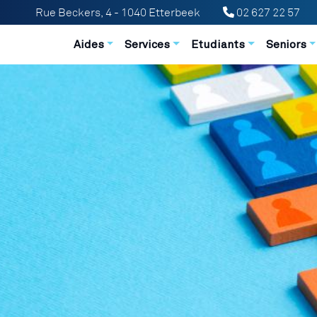
Rue Beckers, 4 - 1040 Etterbeek
02 627 22 57
Navigation principale
Aides
Services
Etudiants
Seniors