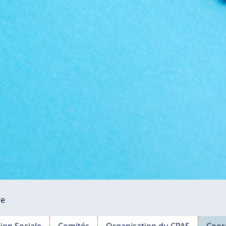
le
tion Sociale
Comités
Organisation du CPAS
Coord