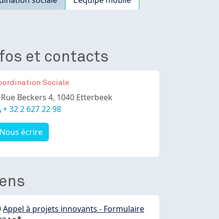
fos et contacts
oordination Sociale
dresse
Rue Beckers 4, 1040 Etterbeek
éléphone
+ 32 2 627 22 98
Nous écrire
iens
Appel à projets innovants - Formulaire