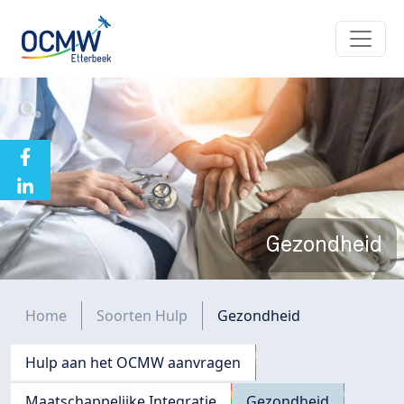
Overslaan en naar de inhoud gaan
Gezondheid
Kruimelpad
Home
Soorten Hulp
Gezondheid
Navigation principale
Hulp aan het OCMW aanvragen
Maatschappelijke Integratie
Gezondheid