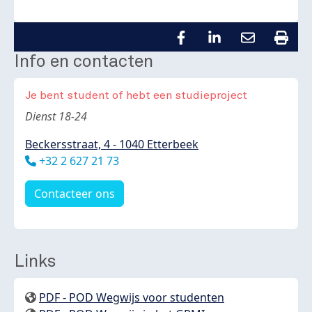
Info en contacten
Je bent student of hebt een studieproject
Body
Dienst 18-24
Beckersstraat, 4 - 1040 Etterbeek
Téléphone
+32 2 627 21 73
Contacteer ons
Links
PDF - POD Wegwijs voor studenten