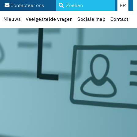
Zoeken
Contacteer ons
FR
Nieuws
Veelgestelde vragen
Sociale map
Contact