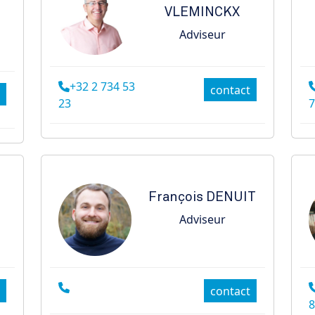
VLEMINCKX
t
Adviseur
+32 2 734 53
contact
23
7
François
DENUIT
Adviseur
contact
8