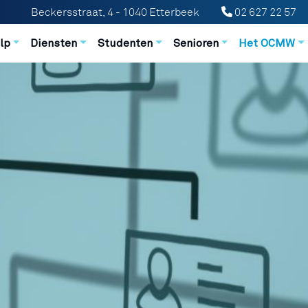
Beckersstraat, 4 - 1040 Etterbeek
02 627 22 57
n principale
lp
Diensten
Studenten
Senioren
Het OCMW