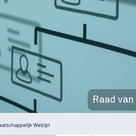
Raad van 
atschappelijk Welzijn