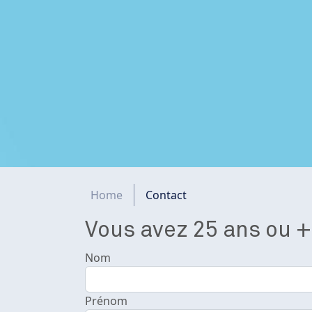
Fil d'Ariane
Home
Contact
Vous avez 25 ans ou +
Nom
Prénom