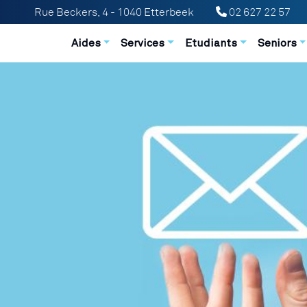
Rue Beckers, 4 - 1040 Etterbeek
02 627 22 57
Navigation principale
Aides
Services
Etudiants
Seniors