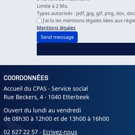
Limité à 2 Mo.
Types autorisés : pdf, jpg, gif, png, doc, docx
J'ai lu les mentions légales liées aux rè
Mentions légales
COORDONNÉES
Accueil du CPAS - Service social
Rue Beckers, 4 - 1040 Etterbeek
Ouvert du lundi au vendredi
de 08h30 à 12h00 et de 13h00 à 16h00
02 627 22 57 -
Ecrivez-nous