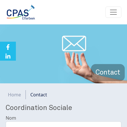
Aller au contenu principal
Contact
Fil d'Ariane
Home
Contact
Coordination Sociale
Nom