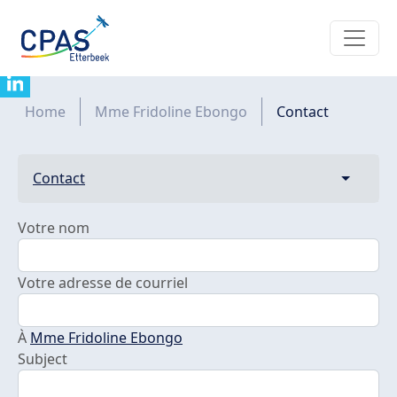
Aller au contenu principal
Contacter Mme Fridoline Ebongo
Fil d'Ariane
Home
Mme Fridoline Ebongo
Contact
Primary tabs
Contact
Toggle t
Votre nom
Votre adresse de courriel
À
Mme Fridoline Ebongo
Subject