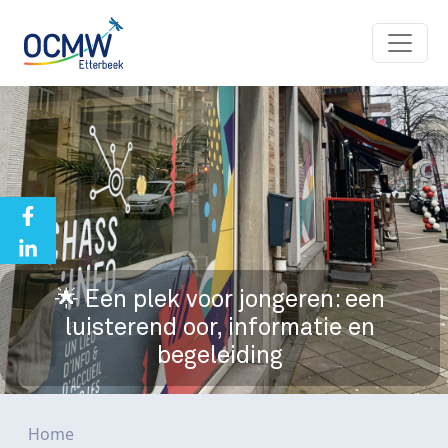
Overslaan en naar de inhoud gaan
🌟 Een plek voor jongeren: een
luisterend oor, informatie en
begeleiding
Kruimelpad
Home