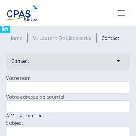
Aller au contenu principal
Contacter M. Laurent De Liedekerke
Fil d'Ariane
Home
M. Laurent De Liedekerke
Contact
Primary tabs
Contact
Toggle t
Votre nom
Votre adresse de courriel
À
M. Laurent De …
Subject