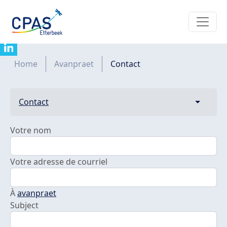
Aller au contenu principal
Contacter avanpraet
Fil d'Ariane
Home
Avanpraet
Contact
Primary tabs
Contact
Toggle t
Votre nom
Votre adresse de courriel
À
avanpraet
Subject