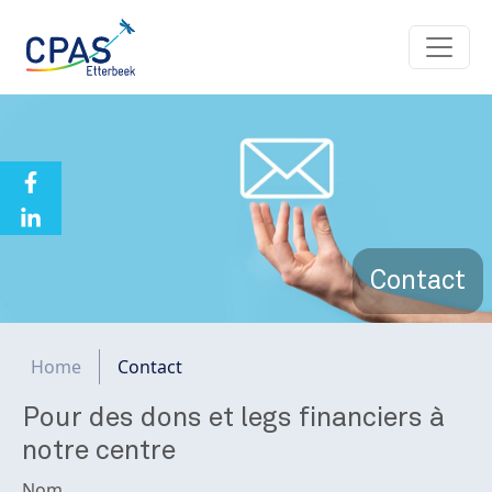
Aller au contenu principal
Contact
Fil d'Ariane
Home
Contact
Pour des dons et legs financiers à
notre centre
Nom