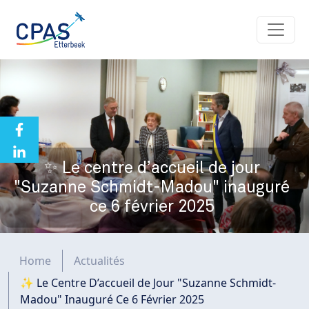
Aller au contenu principal
✨ Le centre d’accueil de jour
"Suzanne Schmidt-Madou" inauguré
ce 6 février 2025
Fil d'Ariane
Home
Actualités
✨ Le Centre D’accueil de Jour "Suzanne Schmidt-
Madou" Inauguré Ce 6 Février 2025