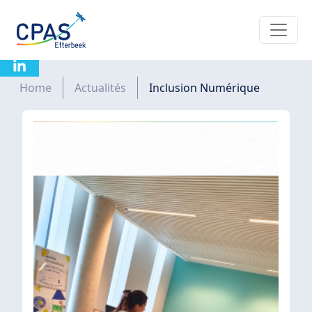
Aller au contenu principal
Inclusion numérique
Fil d'Ariane
Home
Actualités
Inclusion Numérique