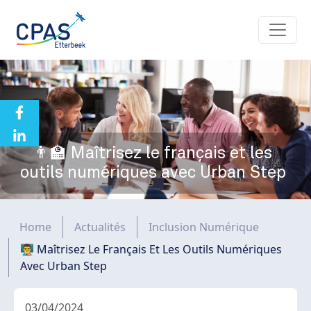
Aller au contenu principal
👨‍🏫 Maîtrisez le français et les
outils numériques avec Urban Step
Fil d'Ariane
Home
Actualités
Inclusion Numérique
👨‍🏫 Maîtrisez Le Français Et Les Outils Numériques
Avec Urban Step
03/04/2024