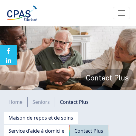
Aller au contenu principal
Contact Plus
Fil d'Ariane
Home
Seniors
Contact Plus
Navigation principale
Maison de repos et de soins
Service d'aide à domicile
Contact Plus