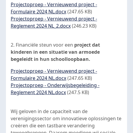
Document
Projectoproep - Vernieuwend project -
Formulaire 2024 NL.docx
(247.65 KB)
Document
Projectoproep - Vernieuwend project -
Reglement 2024 NL_2.docx
(246.23 KB)
2. Financiële steun voor een
project dat
kinderen in een situatie van armoede
begeleidt in hun schoolloopbaan.
Document
Projectoproep - Vernieuwend project -
Formulaire 2024 NL.docx
(247.65 KB)
Document
Projectoproep - Onderwijsbegeleiding -
Reglement 2024 NL.docx
(247.5 KB)
Wij geloven in de capaciteit van de
verenigingssector om innovatieve oplossingen te
creëren die een tastbare verandering
teweegbrengen. Daarom moedigen wij sociale