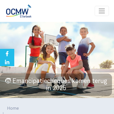
Overslaan en naar de inhoud gaan
🧒 Emancipatiecheques komen terug
in 2025
Kruimelpad
Home