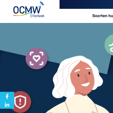
Navigatio
Soorten hu
Overslaan en naar de inhoud gaan