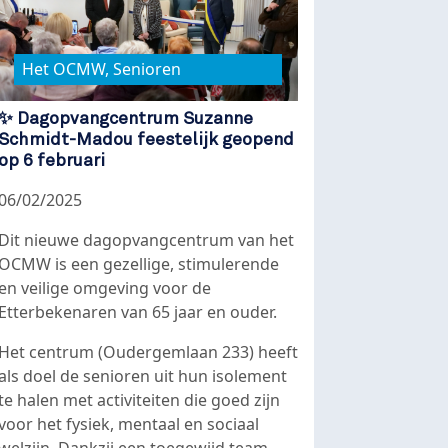
Het OCMW, Senioren
✨ Dagopvangcentrum Suzanne
Schmidt-Madou feestelijk geopend
op 6 februari
06/02/2025
Dit nieuwe dagopvangcentrum van het
OCMW is een gezellige, stimulerende
en veilige omgeving voor de
Etterbekenaren van 65 jaar en ouder.
Het centrum (Oudergemlaan 233) heeft
als doel de senioren uit hun isolement
te halen met activiteiten die goed zijn
voor het fysiek, mentaal en sociaal
welzijn. Dankzij een toegewijd team