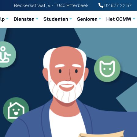
Beckersstraat, 4 - 1040 Etterbeek
02 627 22 57
n principale
lp
Diensten
Studenten
Senioren
Het OCMW