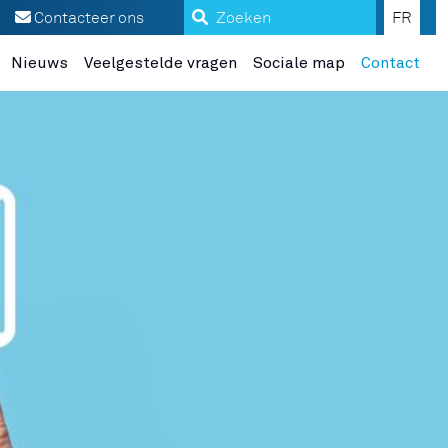
Zoeken
Contacteer ons
FR
Nieuws
Veelgestelde vragen
Sociale map
Contact