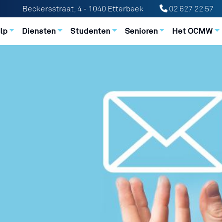
Beckersstraat, 4 - 1040 Etterbeek
02 627 22 57
n principale
lp
Diensten
Studenten
Senioren
Het OCMW