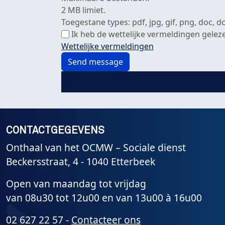
2 MB limiet.
Toegestane types: pdf, jpg, gif, png, doc, doc
Ik heb de wettelijke vermeldingen gele
Wettelijke vermeldingen
CONTACTGEGEVENS
Onthaal van het OCMW – Sociale dienst
Beckersstraat, 4 - 1040 Etterbeek
Open van maandag tot vrijdag
van 08u30 tot 12u00 en van 13u00 à 16u00
02 627 22 57 -
Contacteer ons